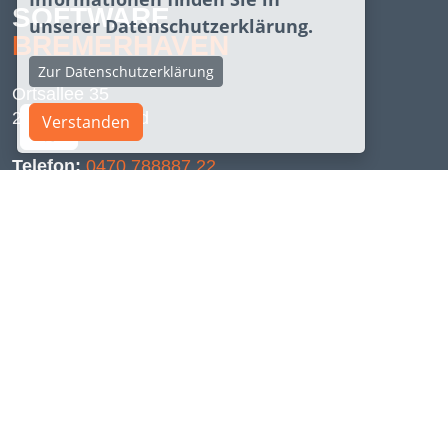
SOFTWARE
unserer Datenschutzerklärung.
BREMERHAVEN
Zur Datenschutzerklärung
Ortsallee 35
27607 Geestland
Verstanden
Telefon:
0470 788887 22
E-Mail:
kontakt@szonn.com
Links
Start
Software
Games
XR - VR, AR & MR
Webseiten