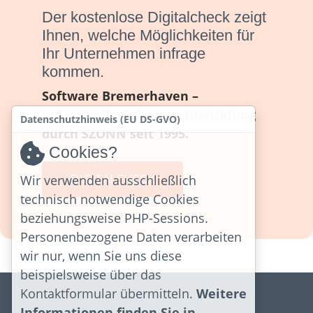
Der kostenlose Digitalcheck zeigt
Ihnen, welche Möglichkeiten für
Ihr Unternehmen infrage
kommen.
Software Bremerhaven –
individuelle Softwareentwicklung
Datenschutzhinweis (EU DS-GVO)
durch SZONN seit 1995.
Cookies?
DIGITALCHECK
Wir verwenden ausschließlich
technisch notwendige Cookies
beziehungsweise PHP-Sessions.
Personenbezogene Daten verarbeiten
wir nur, wenn Sie uns diese
beispielsweise über das
Kontaktformular übermitteln.
Weitere
Informationen finden Sie in